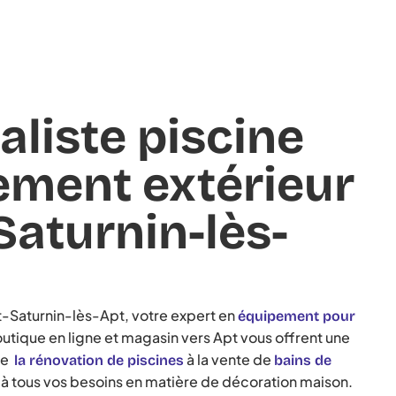
aliste piscine
ment extérieur
Saturnin-lès-
t-Saturnin-lès-Apt, votre expert en
équipement pour
outique en ligne et magasin vers Apt vous offrent une
de
à la vente de
la rénovation de piscines
bains de
à tous vos besoins en matière de décoration maison.