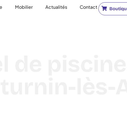
ne
Mobilier
Actualités
Contact
Boutique
l de piscine 
turnin-lès-